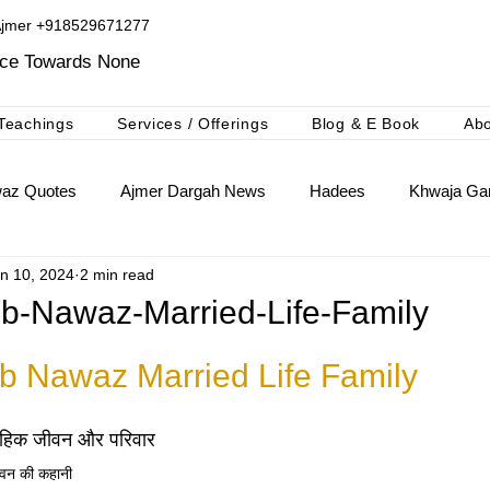
Ajmer +918529671277​
ice Towards None
Teachings
Services / Offerings
Blog & E Book
Ab
waz Quotes
Ajmer Dargah News
Hadees
Khwaja Gar
n 10, 2024
2 min read
khwaja Gharib Nawaz
Ajmer Ki Deg Booking Niyaz
b-Nawaz-Married-Life-Family
b Nawaz Married Life Family
वाहिक जीवन और परिवार
ीवन की कहानी