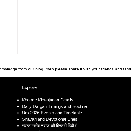
knowledge from our blog, then please share it with your friends and fami
Explore
Khatme Khwajagan Details
Daily Dargah Timings and Routine
Khwaja Ajmer Sharif Dargah
Ajme
Urs 2026 Events and Timetable
Ziyarat History and Visitor
Addr
Shayari and Devotional Lines
Guide
Detai
ख्वाजा गरीब नवाज की हिस्ट्री हिंदी में