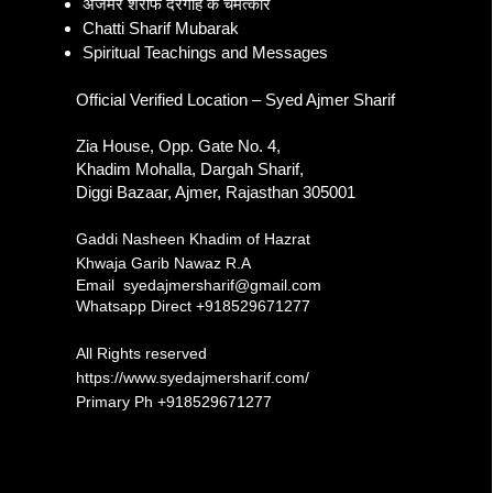
अजमेर शरीफ दरगाह के चमत्कार
Chatti Sharif Mubarak
Spiritual Teachings and Messages
Official Verified Location – Syed Ajmer Sharif
Zia House, Opp. Gate No. 4,
Khadim Mohalla, Dargah Sharif,
Diggi Bazaar, Ajmer, Rajasthan 305001
Gaddi Nasheen Khadim of Hazrat
Khwaja Garib Nawaz R.A
Email
syedajmersharif@gmail.com
Whatsapp Direct +918529671277​
All Rights reserved
https://www.syedajmersharif.com/
Primary Ph
+918529671277​