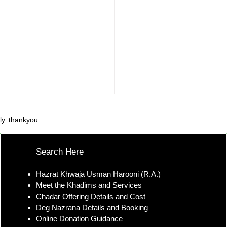
ly. thankyou
Search Here
Hazrat Khwaja Usman Harooni (R.A.)
Meet the Khadims and Services
r Sharif Dargah Full
Chadar Offering Details and Cost
ess Contact and Ziyarat
Deg Nazrana Details and Booking
ls
Online Donation Guidance