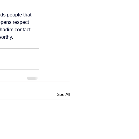
ds people that 
epens respect 
khadim contact 
orthy. 
See All