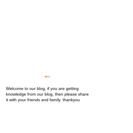
Welcome to our blog, if you are getting
knowledge from our blog, then please share
it with your friends and family. thankyou
Khwaja Ajmer Sharif
Ajmer Sharif Dar
Dargah Ziyarat History and
Address Contact