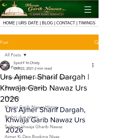
HOME
|
URS DATE
|
BLOG
|
CONTACT
|
TIMINGS
Post
All Posts
Syed F N Chisty
All Posts
Oct 22, 2021
2 min read
Urs Ajmer Sharif Dargah |
Hazrat Khwaja Garib Nawaz Quotes
Khwaja Garib Nawaz Urs
Ajmer Dargah News
Hadees
2026
Khwaja Garib Nawaz History
Urs Ajmer Sharif Dargah
, 
Roshni dua ajmer
Khwaja Garib Nawaz Urs 
Taalimat khwaja Gharib Nawaz
2026
Ajmer Ki Deg Booking Niyaz