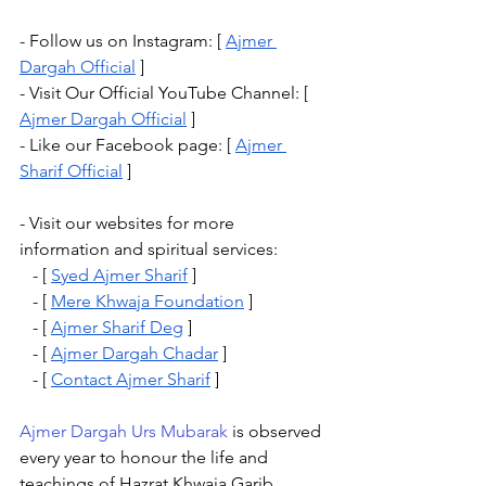
- Follow us on Instagram: [ 
Ajmer 
Dargah Official
 ]
- Visit Our Official YouTube Channel: [ 
Ajmer Dargah Official
 ]
- Like our Facebook page: [ 
Ajmer 
Sharif Official
 ]
- Visit our websites for more 
information and spiritual services:
   - [ 
Syed Ajmer Sharif
 ]
   - [ 
Mere Khwaja Foundation
 ]
   - [ 
Ajmer Sharif Deg
 ]
   - [ 
Ajmer Dargah Chadar
 ]
   - [ 
Contact Ajmer Sharif
 ]
Ajmer Dargah Urs Mubarak
 is observed 
every year to honour the life and 
teachings of Hazrat Khwaja Garib 